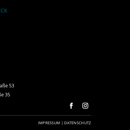
ECK
G
raße 53
ße 35
IMPRESSUM | DATENSCHUTZ