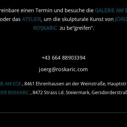
reinbare einen Termin und besuche die
GALERIE AM 
oder das
ATELIER
, um die skulpturale Kunst von
JÖR
ROSKARIC
zu be“greifen“.
+43 664 88903394
joerg@roskaric.com
IE AM ECK
, 8461 Ehrenhausen an der Weinstraße, Hauptst
IER ROSKARIC
, 8472 Strass i.d. Steiermark, Gersdorderstra